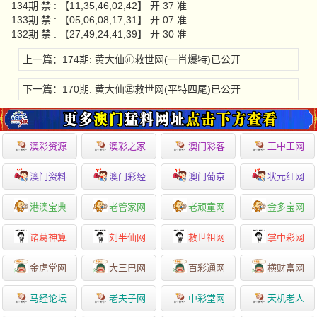
134期 禁 : 【11,35,46,02,42】 开 37 准
133期 禁 : 【05,06,08,17,31】 开 07 准
132期 禁 : 【27,49,24,41,39】 开 30 准
上一篇：
174期: 黄大仙㊣救世网(一肖爆特)已公开
下一篇：
170期: 黄大仙㊣救世网(平特四尾)已公开
澳彩资源
澳彩之家
澳门彩客
王中王网
澳门资料
澳门彩经
澳门葡京
状元红网
港澳宝典
老管家网
老顽童网
金多宝网
诸葛神算
刘半仙网
救世祖网
掌中彩网
金虎堂网
大三巴网
百彩通网
横财富网
马经论坛
老夫子网
中彩堂网
天机老人