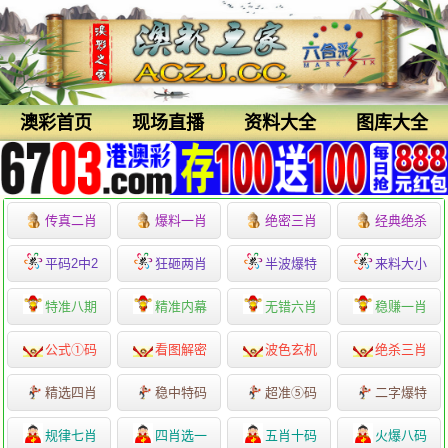
澳彩首页
现场直播
资料大全
图库大全
传真二肖
爆料一肖
绝密三肖
经典绝杀
平码2中2
狂砸两肖
半波爆特
来料大小
特准八期
精准内幕
无错六肖
稳赚一肖
公式①码
看图解密
波色玄机
绝杀三肖
精选四肖
稳中特码
超准⑤码
二字爆特
规律七肖
四肖选一
五肖十码
火爆八码