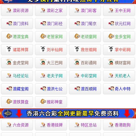
澳彩资源
澳彩之家
澳门彩客
王中王网
澳门资料
澳门彩经
澳门葡京
状元红网
港澳宝典
老管家网
老顽童网
金多宝网
诸葛神算
刘半仙网
救世祖网
掌中彩网
金虎堂网
大三巴网
百彩通网
横财富网
马经论坛
老夫子网
中彩堂网
天机老人
澳藏宝阁
澳洪七公
澳百顺网
奇人中特
澳铁算盘
报彩神童
六合资源
香港挂牌
特区总站
香港跑狗