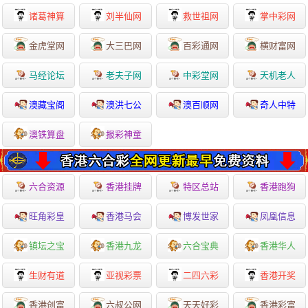
诸葛神算
刘半仙网
救世祖网
掌中彩网
金虎堂网
大三巴网
百彩通网
横财富网
马经论坛
老夫子网
中彩堂网
天机老人
澳藏宝阁
澳洪七公
澳百顺网
奇人中特
澳铁算盘
报彩神童
六合资源
香港挂牌
特区总站
香港跑狗
旺角彩皇
香港马会
博发世家
凤凰信息
镇坛之宝
香港九龙
六合宝典
香港华人
生财有道
亚视彩票
二四六彩
香港开奖
香港创富
六叔公网
天天好彩
香港彩富