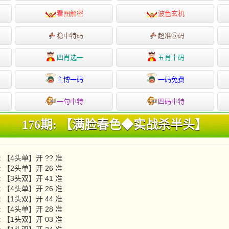
看图解密
波色玄机
稳中特码
超准⑤码
四肖选一
五肖十码
主博一码
一码免费
一句中特
四码中特
176期: 【满脸春色◆实战杀半头】
 【4头单】开 ?? 准
 【2头单】开 26 准
 【3头双】开 41 准
 【4头单】开 26 准
 【1头双】开 44 准
 【4头单】开 28 准
 【1头双】开 03 准