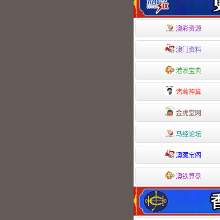
澳彩资源
澳门资料
港澳宝典
诸葛神算
金虎堂网
马经论坛
澳藏宝阁
澳铁算盘