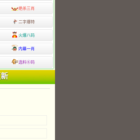
绝杀三肖
二字爆特
火爆八码
内幕一肖
选料⑥码
更新