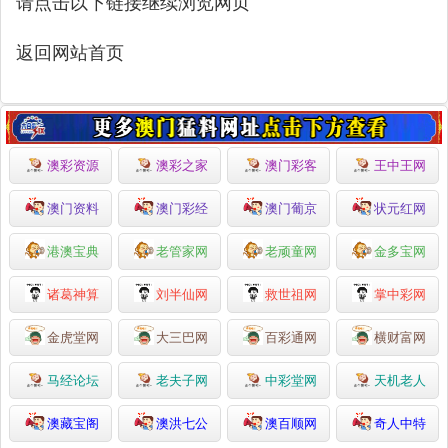
请点击以下链接继续浏览网页
返回网站首页
澳彩资源
澳彩之家
澳门彩客
王中王网
澳门资料
澳门彩经
澳门葡京
状元红网
港澳宝典
老管家网
老顽童网
金多宝网
诸葛神算
刘半仙网
救世祖网
掌中彩网
金虎堂网
大三巴网
百彩通网
横财富网
马经论坛
老夫子网
中彩堂网
天机老人
澳藏宝阁
澳洪七公
澳百顺网
奇人中特