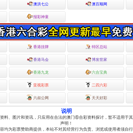
澳洪七公
澳百顺网
报彩神童
香港挂牌
特区总站
香港马会
博发世家
香港九龙
六合宝典
亚视彩票
二四六彩
六叔公网
天天好彩
说明
资料、图片和资讯，只应用在合法的澳门⑥合彩资料探讨，暂不适用于其
声明！
容均为彩票赞助商提供，本站不对其经营行为负责。浏览或使用者须自行