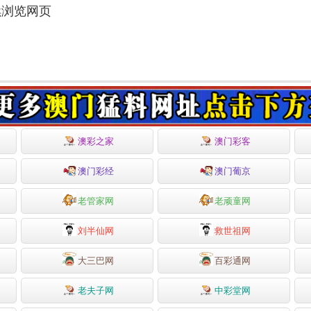
续浏览网页
澳彩之家
澳门彩客
澳门彩经
澳门葡京
老管家网
老顽童网
刘半仙网
救世祖网
大三巴网
百彩通网
老夫子网
中彩堂网