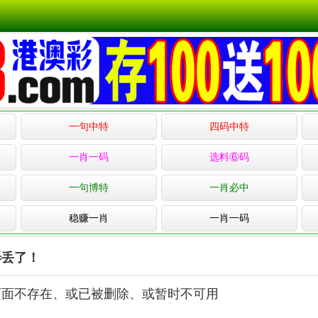
一句中特
四码中特
一肖一码
选料⑥码
一句博特
一肖必中
稳赚一肖
一肖一码
弄丢了！
页面不存在、或已被删除、或暂时不可用