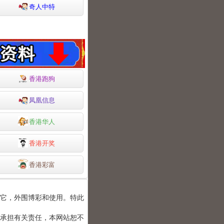
奇人中特
香港跑狗
凤凰信息
香港华人
香港开奖
香港彩富
它，外围博彩和使用。特此
承担有关责任，本网站恕不