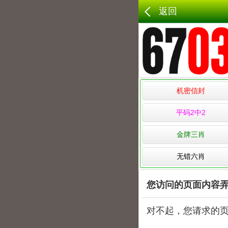
返回
机密信封
平码2中2
金牌三肖
无错六肖
您访问的页面内容
对不起，您请求的