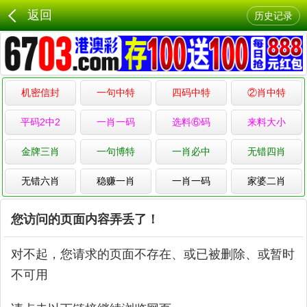
返回
历史记录
机密信封
一句中特
四码中特
②肖中特
平码2中2
一肖一码
选料⑥码
来料大小
金牌三肖
一句博特
一肖必中
无错四肖
无错六肖
稳赚一肖
一肖一码
家婆二肖
您访问的页面内容弄丢了！
对不起，您请求的页面不存在、或已被删除、或暂时
不可用