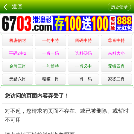
返回
历史记录
机密信封
一句中特
四码中特
②肖中特
平码2中2
一肖一码
选料⑥码
来料大小
金牌三肖
一句博特
一肖必中
无错四肖
无错六肖
稳赚一肖
一肖一码
家婆二肖
您访问的页面内容弄丢了！
对不起，您请求的页面不存在、或已被删除、或暂时
不可用