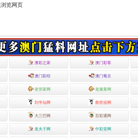
续浏览网页
澳彩之家
澳门彩客
澳门彩经
澳门葡京
老管家网
老顽童网
刘半仙网
救世祖网
大三巴网
百彩通网
老夫子网
中彩堂网