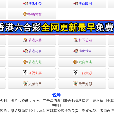
澳洪七公
澳百顺网
报彩神童
香港挂牌
特区总站
香港马会
博发世家
香港九龙
六合宝典
亚视彩票
二四六彩
六叔公网
天天好彩
说明
资料、图片和资讯，只应用在合法的澳门⑥合彩资料探讨，暂不适用于其
声明！
容均为彩票赞助商提供，本站不对其经营行为负责。浏览或使用者须自行