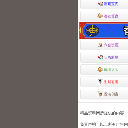
澳藏宝阁
澳铁算盘
六合资源
旺角彩皇
镇坛之宝
生财有道
香港创富
精品资料网所提供的内容、
免责声明：以上所有广告内