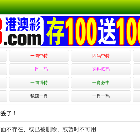
一句中特
四码中特
一肖一码
选料⑥码
一句博特
一肖必中
稳赚一肖
一肖一码
弄丢了！
页面不存在、或已被删除、或暂时不可用