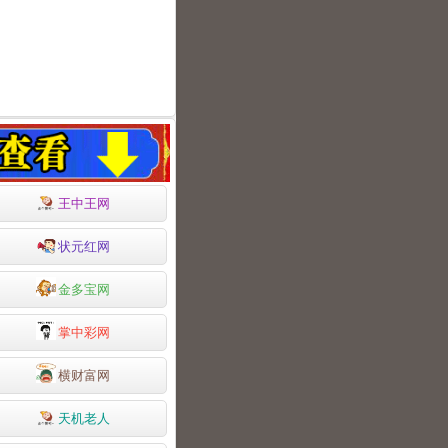
王中王网
状元红网
金多宝网
掌中彩网
横财富网
天机老人