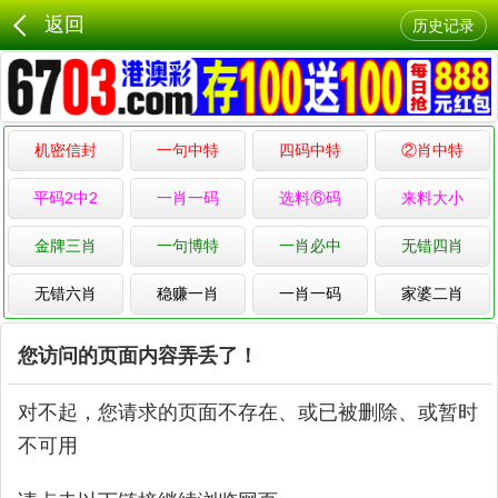
返回
历史记录
机密信封
一句中特
四码中特
②肖中特
平码2中2
一肖一码
选料⑥码
来料大小
金牌三肖
一句博特
一肖必中
无错四肖
无错六肖
稳赚一肖
一肖一码
家婆二肖
您访问的页面内容弄丢了！
对不起，您请求的页面不存在、或已被删除、或暂时
不可用