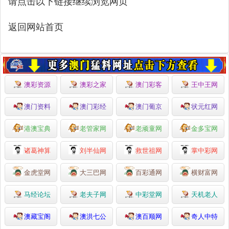
请点击以下链接继续浏览网页
返回网站首页
澳彩资源
澳彩之家
澳门彩客
王中王网
澳门资料
澳门彩经
澳门葡京
状元红网
港澳宝典
老管家网
老顽童网
金多宝网
诸葛神算
刘半仙网
救世祖网
掌中彩网
金虎堂网
大三巴网
百彩通网
横财富网
马经论坛
老夫子网
中彩堂网
天机老人
澳藏宝阁
澳洪七公
澳百顺网
奇人中特