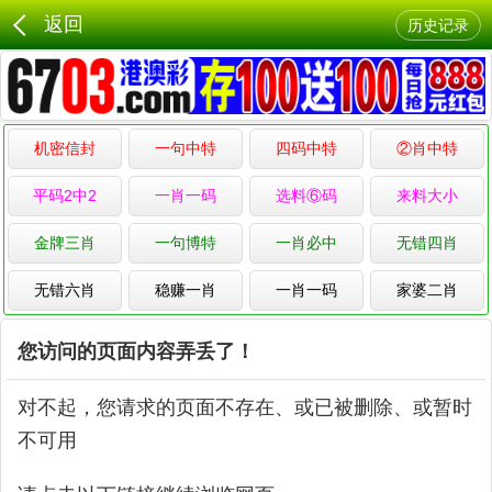
返回
历史记录
机密信封
一句中特
四码中特
②肖中特
平码2中2
一肖一码
选料⑥码
来料大小
金牌三肖
一句博特
一肖必中
无错四肖
无错六肖
稳赚一肖
一肖一码
家婆二肖
您访问的页面内容弄丢了！
对不起，您请求的页面不存在、或已被删除、或暂时
不可用